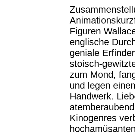
Zusammenstellu
Animationskurzfi
Figuren Wallace
englische Durch
geniale Erfinde
stoisch-gewitzt
zum Mond, fang
und legen eine
Handwerk. Liebe
atemberaubend 
Kinogenres verb
hochamüsanten 