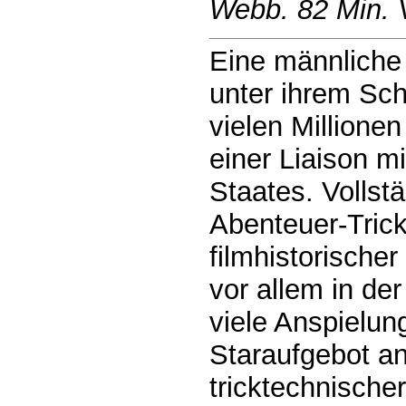
Webb. 82 Min. V
Eine männliche 
unter ihrem Sch
vielen Millione
einer Liaison m
Staates. Vollst
Abenteuer-Trick
filmhistorische
vor allem in der
viele Anspielun
Staraufgebot an
tricktechnische