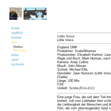
Little Voice
Little Voice
England 1998
Produktion: Scala/Miramax
Produzenten: Elizabeth Karlsen, Lau
Regie und Buch: Mark Herman, nach d
Kamera: Andy Collins
Musik: John Altman
Schnitt: Michael Ellis
Darsteller: Jane Horrocks (Little Vo
(Sadie)
Länge: 100 Min.
FSK:
Verleih: Scotia (O.m.d.U.)
Eine junge Frau, die seit dem Tod ih
imitiert, soll vom Liebhaber ihrer s
die Lieblosigkeit der Menschen und d
Film, der vom überzeugenden Spiel se