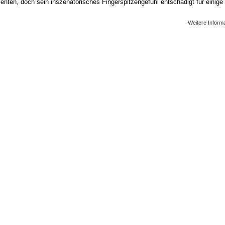
menten, doch sein inszenatorisches Fingerspitzengefühl entschädigt für einige
Weitere Inform