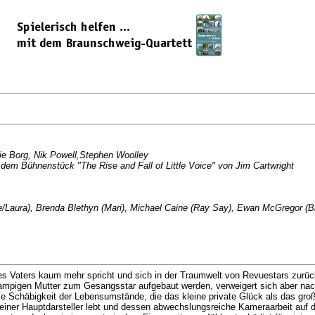
rie Borg, Nik Powell,Stephen Woolley
em Bühnenstück "The Rise and Fall of Little Voice" von Jim Cartwright
ice/Laura), Brenda Blethyn (Mari), Michael Caine (Ray Say), Ewan McGregor (B
res Vaters kaum mehr spricht und sich in der Traumwelt von Revuestars zurü
chlampigen Mutter zum Gesangsstar aufgebaut werden, verweigert sich aber nach
ie Schäbigkeit der Lebensumstände, die das kleine private Glück als das große
iner Hauptdarsteller lebt und dessen abwechslungsreiche Kameraarbeit auf d