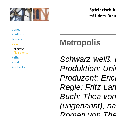
Metropolis
Schwarz-weiß. 
Produktion: Un
Produzent: Eri
Regie: Fritz La
Buch: Thea von
(ungenannt), n
Roman von The