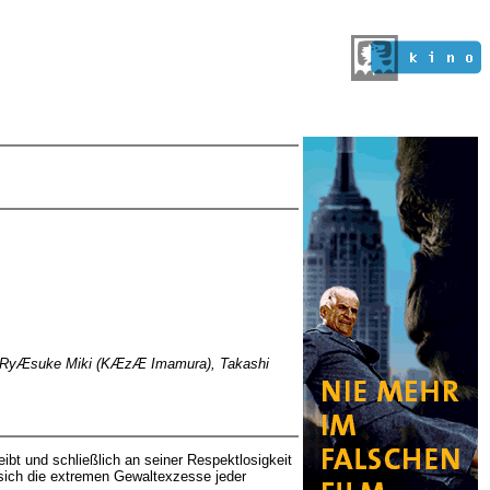
da), RyÆsuke Miki (KÆzÆ Imamura), Takashi
eibt und schließlich an seiner Respektlosigkeit
 sich die extremen Gewaltexzesse jeder