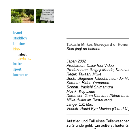
Takashi Miikes Graveyard of Honor
Shin jingi no hakaba
Japan 2002
Produktion: Daiei/Toei Video
Produzenten: Shigeji Maeda, Kazuy
Regie: Takashi Miike
Buch: Shigenori Takechi, nach der Vo
Kamera: Hideo Yamamoto
Schnitt: Yasishi Shimamura
Musik: Koji Endo
Darsteller: Goro Kishitani (Rikuo I
Miike (Killer im Restaurant)
Länge: 131 Min.
Verleih: Rapid Eye Movies (O.m.d.U.
Aufstieg und Fall eines Tellerwäschers
zu Grunde geht. Ein äußerst harter G