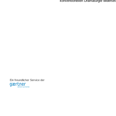
konventionellen Dramaturgie widerset
0.00098s
Ein freundlicher Service der