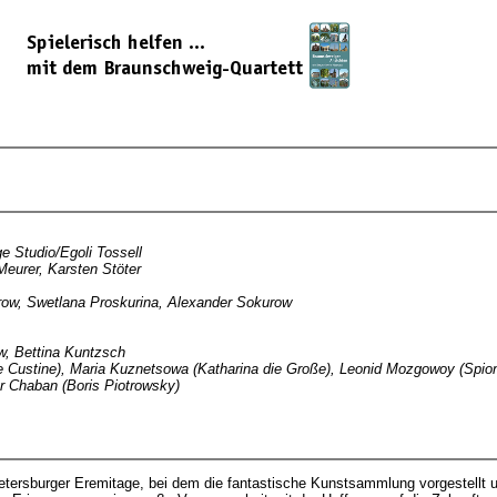
e Studio/Egoli Tossell
Meurer, Karsten Stöter
orow, Swetlana Proskurina, Alexander Sokurow
w, Bettina Kuntzsch
de Custine), Maria Kuznetsowa (Katharina die Große), Leonid Mozgowoy (Spion)
er Chaban (Boris Piotrowsky)
etersburger Eremitage, bei dem die fantastische Kunstsammlung vorgestellt 