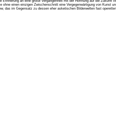
e Erinnerung an eine große Vergangenheit mit der Hoffnung auf die Zukunft ver
 ohne einen einzigen Zwischenschnitt eine Vergegenwärtigung von Kunst und 
w, das im Gegensatz zu dessen eher asketischen Bilderwelten fast operettenh