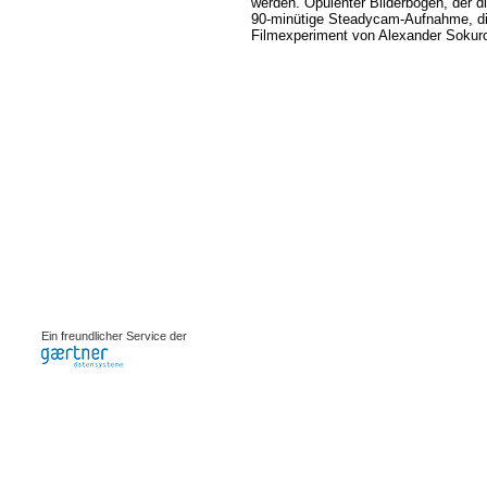
werden. Opulenter Bilderbogen, der di
90-minütige Steadycam-Aufnahme, die
Filmexperiment von Alexander Sokuro
0.00078s
Ein freundlicher Service der