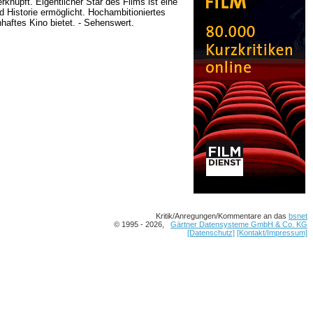
knüpft. Eigentlicher Star des Films ist eine
Historie ermöglicht. Hochambitioniertes
aftes Kino bietet. - Sehenswert.
Kritik/Anregungen/Kommentare an das
bsnet
© 1995 - 2026,
Gärtner Datensysteme GmbH & Co. KG
[Datenschutz]
[Kontakt/Impressum]