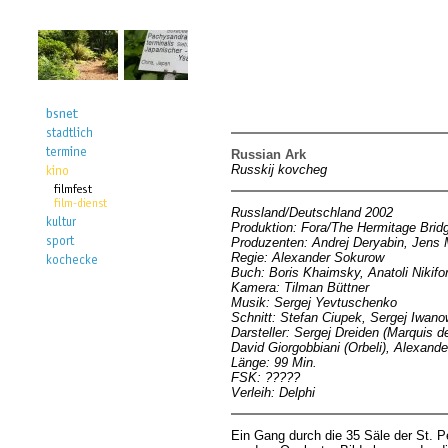
Russian Ark
Russkij kovcheg
Russland/Deutschland 2002
Produktion: Fora/The Hermitage Bridg
Produzenten: Andrej Deryabin, Jens 
Regie: Alexander Sokurow
Buch: Boris Khaimsky, Anatoli Nikif
Kamera: Tilman Büttner
Musik: Sergej Yevtuschenko
Schnitt: Stefan Ciupek, Sergej Iwano
Darsteller: Sergej Dreiden (Marquis 
David Giorgobbiani (Orbeli), Alexand
Länge: 99 Min.
FSK: ?????
Verleih: Delphi
Ein Gang durch die 35 Säle der St. P