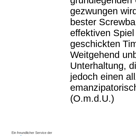
grundlegenden 
gezwungen wird
bester Screwbal
effektiven Spie
geschickten Tim
Weitgehend unb
Unterhaltung, d
jedoch einen all
emanzipatorisc
(O.m.d.U.)
0.00092s
Ein freundlicher Service der