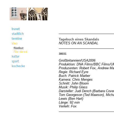
Tagebuch eines Skandals
NOTES ON AN SCANDAL
38031
Großbritannien/USA2006
Produktion: DNA Films/BBC Films/UK
Produzenten: Robert Fox, Andrew Mac
Regie: Richard Eyre
Buch: Patrick Marber
Kamera: Chris Menges
Schnitt: John Bloom
Musik: Philip Glass
Darsteller: Judi Dench (Barbara Covet
Tom Georgeson (Ted Mawson), Micha
Lewis (Ben Hart)
Länge: 92 min
Verleih: Fox