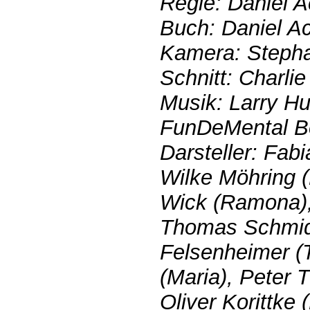
Regie: Daniel Ac
Buch: Daniel Ac
Kamera: Stepha
Schnitt: Charlie
Musik: Larry H
FunDeMental B
Darsteller: Fab
Wilke Möhring 
Wick (Ramona), 
Thomas Schmidt
Felsenheimer (
(Maria), Peter 
Oliver Korittke 