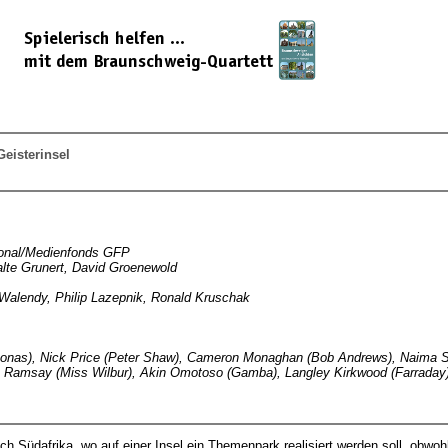
eisterinsel
ional/Medienfonds GFP
lte Grunert, David Groenewold
Walendy, Philip Lazepnik, Ronald Kruschak
us Jonas), Nick Price (Peter Shaw), Cameron Monaghan (Bob Andrews), Naima 
ona Ramsay (Miss Wilbur), Akin Omotoso (Gamba), Langley Kirkwood (Farraday
ch Südafrika, wo auf einer Insel ein Themenpark realisiert werden soll, obwohl 