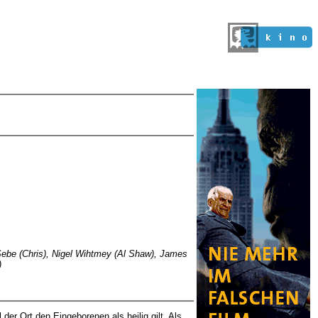
Sebe (Chris), Nigel Wihtmey (Al Shaw), James
)
der Ort den Eingeborenen als heilig gilt. Als