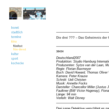
Die drei ??? – Das Geheimnis der G
38434
Deutschland2007
Produktion: Studio Hamburg Internat
Produzenten: Sytze van der Laan, Ma
Regie: Florian Baxmeyer
Buch: David Howard, Thomas Oliver 
Kamera: Peter Krause
Schnitt: Ueli Christen
Musik: Annette Focks
Darsteller: Chancellor Miller (Just
Faulkner (Bill/ Victor Hugenay), Fi
Länge: 94 min
Verleih: Walt Disney
Drei junge Detektive verschlägt es na