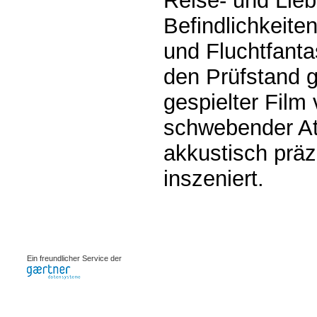
Reise- und Lie
Befindlichkeite
und Fluchtfanta
den Prüfstand ge
gespielter Film 
schwebender At
akkustisch präz
inszeniert.
0.00071s
Ein freundlicher Service der