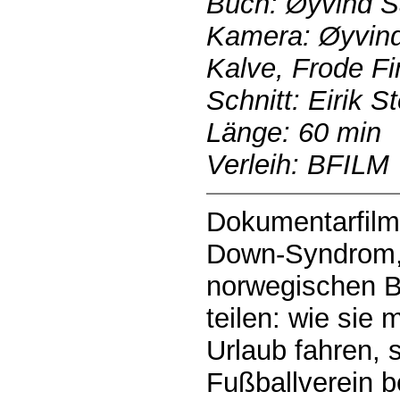
Buch: Øyvind 
Kamera: Øyvind
Kalve, Frode F
Schnitt: Eirik S
Länge: 60 min
Verleih: BFILM
Dokumentarfilm
Down-Syndrom, 
norwegischen 
teilen: wie sie 
Urlaub fahren, s
Fußballverein b