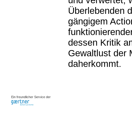
und verwertet,
Überlebenden di
gängigem Acti
funktionierende
dessen Kritik a
Gewaltlust der
daherkommt.
0.00075s
Ein freundlicher Service der