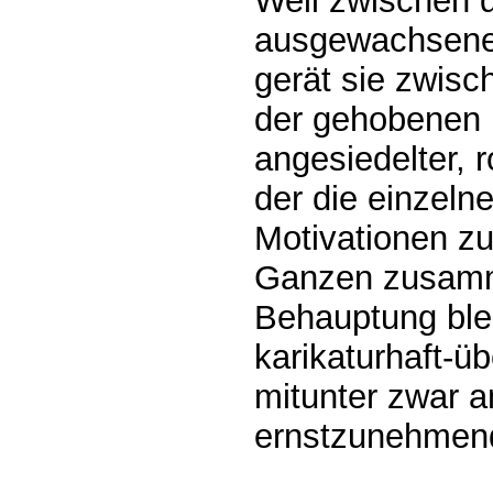
Weil zwischen 
ausgewachsene 
gerät sie zwisc
der gehobenen 
angesiedelter, r
der die einzeln
Motivationen z
Ganzen zusamme
Behauptung blei
karikaturhaft-ü
mitunter zwar a
ernstzunehmend