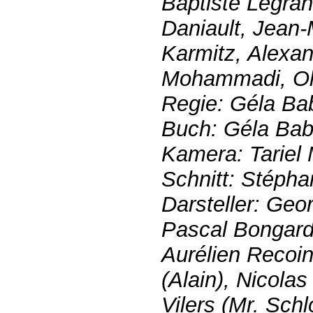
Baptiste Legra
Daniault, Jean-
Karmitz, Alexa
Mohammadi, Oli
Regie: Géla Ba
Buch: Géla Bab
Kamera: Tariel 
Schnitt: Stépha
Darsteller: Geo
Pascal Bongard
Aurélien Recoin
(Alain), Nicola
Vilers (Mr. Schl