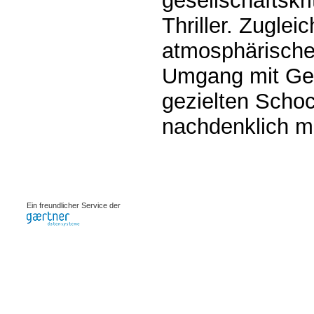
gesellschaftskr
Thriller. Zuglei
atmosphärische
Umgang mit Gew
gezielten Schoc
nachdenklich m
0.00074s
Ein freundlicher Service der