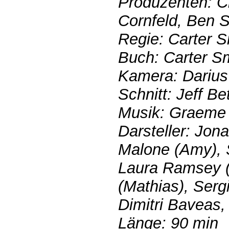
Produzenten: Ch
Cornfeld, Ben St
Regie: Carter S
Buch: Carter S
Kamera: Darius
Schnitt: Jeff Be
Musik: Graeme 
Darsteller: Jon
Malone (Amy), 
Laura Ramsey (
(Mathias), Serg
Dimitri Baveas
Länge: 90 min