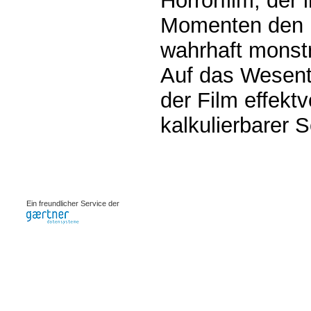
Horrorfilm, der 
Momenten den 
wahrhaft monstr
Auf das Wesentli
der Film effektv
kalkulierbarer 
0.00096s
Ein freundlicher Service der