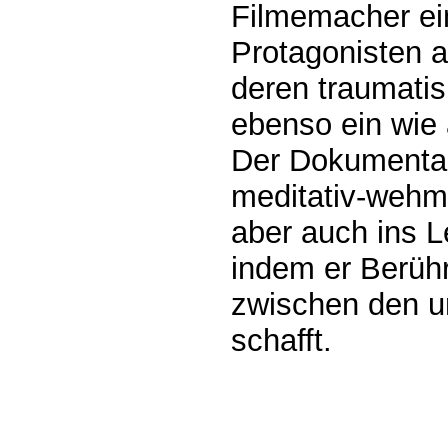
Filmemacher ei
Protagonisten a
deren traumati
ebenso ein wie 
Der Dokumentarf
meditativ-wehmü
aber auch ins L
indem er Berüh
zwischen den u
schafft.
0.002s