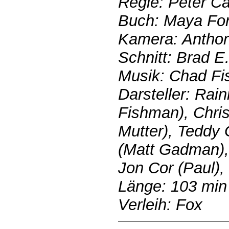
Regie: Peter C
Buch: Maya For
Kamera: Antho
Schnitt: Brad E.
Musik: Chad Fi
Darsteller: Rai
Fishman), Chris
Mutter), Teddy 
(Matt Gadman),
Jon Cor (Paul),
Länge: 103 min
Verleih: Fox