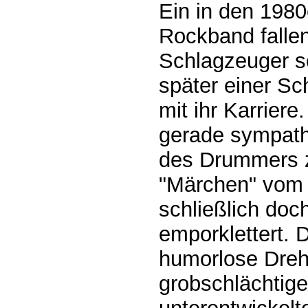
Ein in den 1980
Rockband falle
Schlagzeuger sc
später einer S
mit ihr Karriere
gerade sympath
des Drummers 
"Märchen" vom j
schließlich doch
emporklettert. 
humorlose Dreh
grobschlächtig