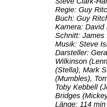
Steve Clark-Hal
Regie: Guy Ritc
Buch: Guy Ritc
Kamera: David 
Schnitt: James 
Musik: Steve Is
Darsteller: Ger
Wilkinson (Len
(Stella), Mark S
(Mumbles), To
Toby Kebbell (J
Bridges (Micke
Länge: 114 min