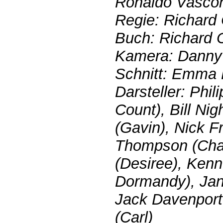
Ronaldo Vascon
Regie: Richard 
Buch: Richard C
Kamera: Danny
Schnitt: Emma 
Darsteller: Phi
Count), Bill Ni
(Gavin), Nick 
Thompson (Char
(Desiree), Kenn
Dormandy), Jan
Jack Davenport 
(Carl)