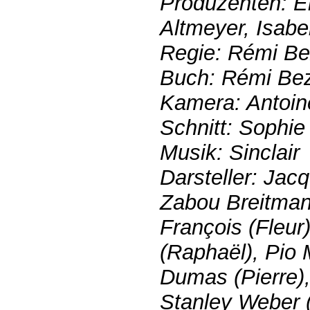
Produzenten: Er
Altmeyer, Isabel
Regie: Rémi B
Buch: Rémi Be
Kamera: Antoi
Schnitt: Sophie
Musik: Sinclair
Darsteller: Jac
Zabou Breitman
François (Fleur
(Raphaël), Pio 
Dumas (Pierre),
Stanley Weber 