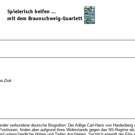
na Ziok
nder verbundene deutsche Biografien: Der Adlige Carl-Hans von Hardenberg un
e Positionen, finden aber aufgrund ihres Widerstands gegen das NS-Regime al
nd unterschiedliche Höhen und Tiefen durchleben. Sachlich entwirft der Film 