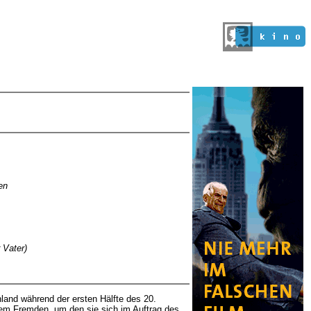
en
 Vater)
land während der ersten Hälfte des 20.
em Fremden, um den sie sich im Auftrag des