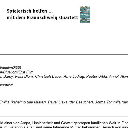
itannien2008
lm/Bluelight/Exit Film
i Bardy, Felix Blum, Christoph Bauer, Arne Ludwig, Peeter Urbla, Anneli Ahv
orsström
, Emilia Ikäheimo (die Mutter), Pavel Liska (der Besucher), Jorma Tommila (der
 einer von Angst, Unsicherheit und Gewalt geprägten ländlichen Welt in Finn
er im Gefängnis sitzt, und seine lahmende Mutter bekommen Besuch von ein