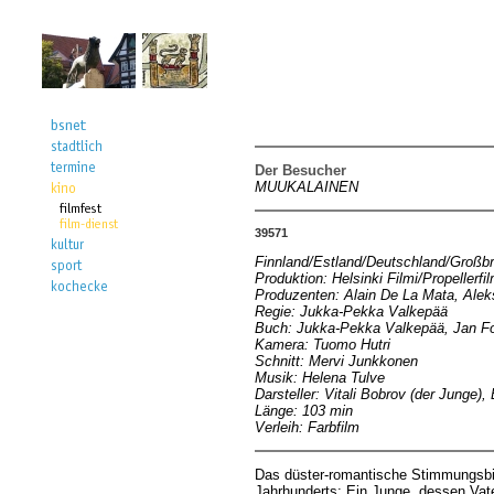
Der Besucher
MUUKALAINEN
39571
Finnland/Estland/Deutschland/Großbr
Produktion: Helsinki Filmi/Propellerfi
Produzenten: Alain De La Mata, Aleks
Regie: Jukka-Pekka Valkepää
Buch: Jukka-Pekka Valkepää, Jan F
Kamera: Tuomo Hutri
Schnitt: Mervi Junkkonen
Musik: Helena Tulve
Darsteller: Vitali Bobrov (der Junge)
Länge: 103 min
Verleih: Farbfilm
Das düster-romantische Stimmungsbild
Jahrhunderts: Ein Junge, dessen Vat