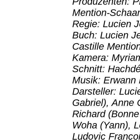
Produzenten: Pi
Mention-Schaa
Regie: Lucien J
Buch: Lucien Je
Castille Mentio
Kamera: Myria
Schnitt: Hachd
Musik: Erwann
Darsteller: Luc
Gabriel), Anne 
Richard (Bonn
Woha (Yann), L
Ludovic Françoi