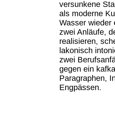
versunkene Stad
als moderne Ku
Wasser wieder 
zwei Anläufe, d
realisieren, sch
lakonisch inton
zwei Berufsanf
gegen ein kafk
Paragraphen, In
Engpässen.
0.00107s