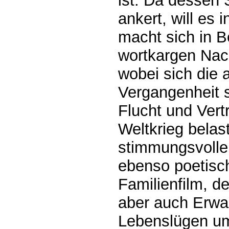
ist. Da dessen S
ankert, will es 
macht sich in B
wortkargen Nac
wobei sich die a
Vergangenheit s
Flucht und Vert
Weltkrieg belast
stimmungsvoller
ebenso poetisc
Familienfilm, de
aber auch Erwa
Lebenslügen u