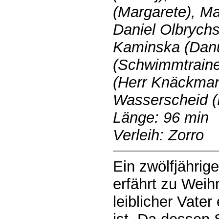
(Margarete), M
Daniel Olbrychs
Kaminska (Danu
(Schwimmtrainer
(Herr Knäckman
Wasserscheid 
Länge: 96 min
Verleih: Zorro
Ein zwölfjährig
erfährt zu Weih
leiblicher Vate