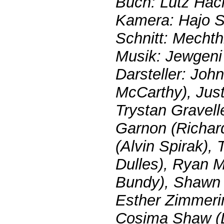
Buch: Lutz Hac
Kamera: Hajo 
Schnitt: Mechth
Musik: Jewgeni 
Darsteller: Joh
McCarthy), Just
Trystan Gravel
Garnon (Richard
(Alvin Spirak),
Dulles), Ryan 
Bundy), Shawn 
Esther Zimmerin
Cosima Shaw (L