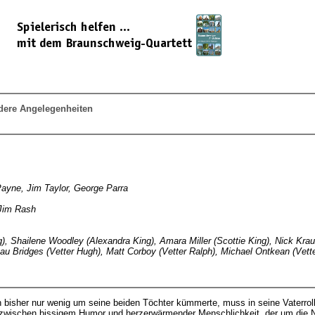
dere Angelegenheiten
ayne, Jim Taylor, George Parra
Jim Rash
), Shailene Woodley (Alexandra King), Amara Miller (Scottie King), Nick Kraus
eau Bridges (Vetter Hugh), Matt Corboy (Vetter Ralph), Michael Ontkean (Vette
ch bisher nur wenig um seine beiden Töchter kümmerte, muss in seine Vaterro
lm zwischen bissigem Humor und herzerwärmender Menschlichkeit, der um die 