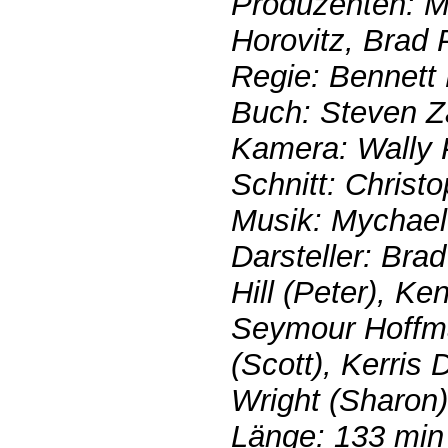
Produzenten: M
Horovitz, Brad P
Regie: Bennett 
Buch: Steven Za
Kamera: Wally P
Schnitt: Christo
Musik: Mychae
Darsteller: Brad
Hill (Peter), Ke
Seymour Hoffma
(Scott), Kerris
Wright (Sharon)
Länge: 133 min