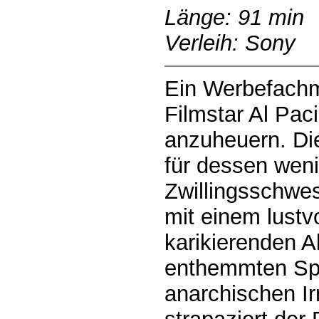
Länge: 91 min
Verleih: Sony
Ein Werbefachm
Filmstar Al Pac
anzuheuern. Di
für dessen wen
Zwillingsschwes
mit einem lustvo
karikierenden A
enthemmten Spi
anarchischen Irr