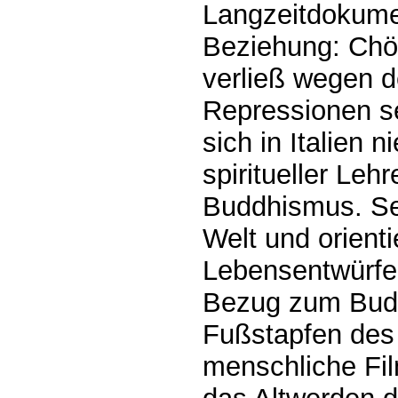
Langzeitdokumen
Beziehung: Chö
verließ wegen d
Repressionen se
sich in Italien n
spiritueller Leh
Buddhismus. Sei
Welt und orient
Lebensentwürfen
Bezug zum Buddh
Fußstapfen des 
menschliche Fil