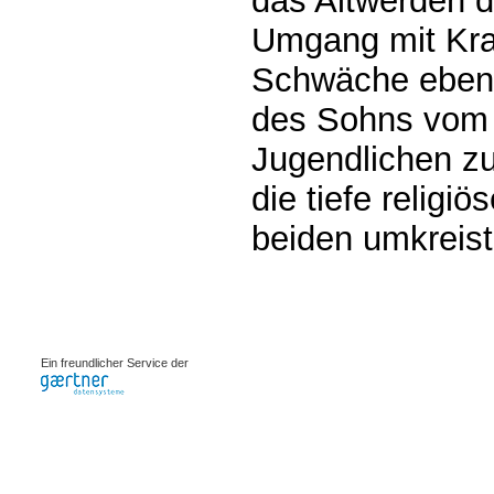
das Altwerden d
Umgang mit Kran
Schwäche ebens
des Sohns vom 
Jugendlichen zu
die tiefe religi
beiden umkreist
0.0037s
Ein freundlicher Service der