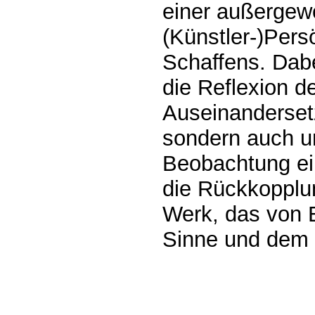
einer außergew
(Künstler-)Persö
Schaffens. Dabe
die Reflexion d
Auseinanderset
sondern auch u
Beobachtung ei
die Rückkopplu
Werk, das von E
Sinne und dem M
0.00066s