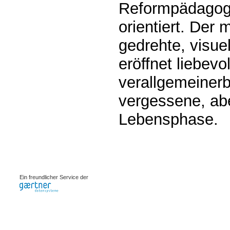
Reformpädagogi
orientiert. Der 
gedrehte, visue
eröffnet liebevo
verallgemeinerba
vergessene, ab
Lebensphase.
0.00108s
Ein freundlicher Service der