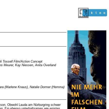
li Tossell Film/Action Concept
ens Meurer, Kay Niessen, Anita Overland
 Lara (Marlene Knaus), Natalie Dormer (Hemma)
Saison. Obwohl Lauda am Nürburgring schwer
ben. Ein ebenso unterhaltsames wie ernstes