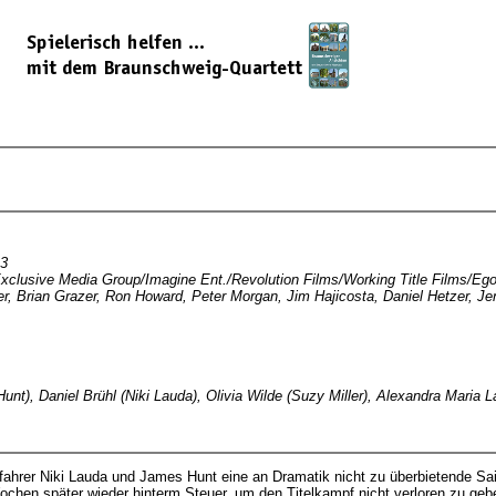
13
xclusive Media Group/Imagine Ent./Revolution Films/Working Title Films/Ego
er, Brian Grazer, Ron Howard, Peter Morgan, Jim Hajicosta, Daniel Hetzer, J
unt), Daniel Brühl (Niki Lauda), Olivia Wilde (Suzy Miller), Alexandra Maria
nnfahrer Niki Lauda und James Hunt eine an Dramatik nicht zu überbietende 
ochen später wieder hinterm Steuer, um den Titelkampf nicht verloren zu ge