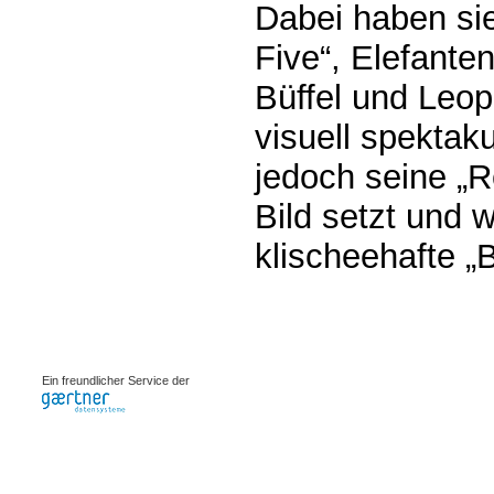
Dabei haben sie
Five“, Elefante
Büffel und Leo
visuell spektaku
jedoch seine „Re
Bild setzt und 
klischeehafte „
0.00124s
Ein freundlicher Service der