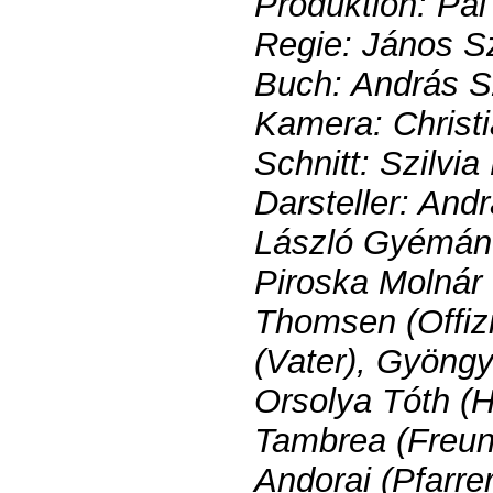
Produktion: Pá
Regie: János S
Buch: András S
Kamera: Christ
Schnitt: Szilvi
Darsteller: And
László Gyémánt
Piroska Molnár 
Thomsen (Offizi
(Vater), Gyöngy
Orsolya Tóth (
Tambrea (Freund
Andorai (Pfarre