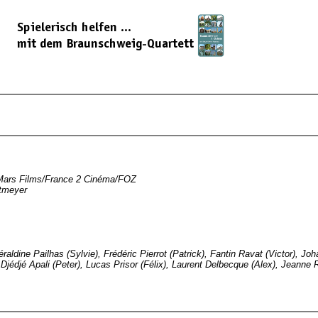
/Mars Films/France 2 Cinéma/FOZ
ltmeyer
éraldine Pailhas (Sylvie), Frédéric Pierrot (Patrick), Fantin Ravat (Victor), 
 Djédjé Apali (Peter), Lucas Prisor (Félix), Laurent Delbecque (Alex), Jeanne 