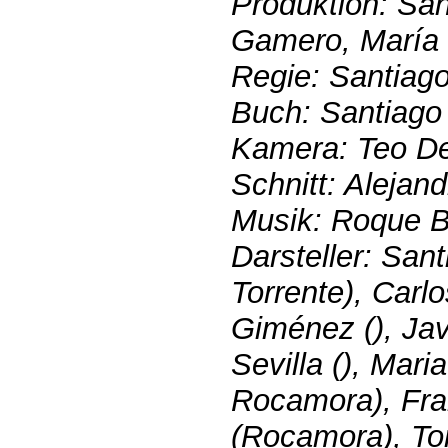
Produktion: Sa
Gamero, María 
Regie: Santiag
Buch: Santiago
Kamera: Teo D
Schnitt: Alejan
Musik: Roque 
Darsteller: San
Torrente), Carl
Giménez (), Jav
Sevilla (), Mari
Rocamora), Fra
(Rocamora), To