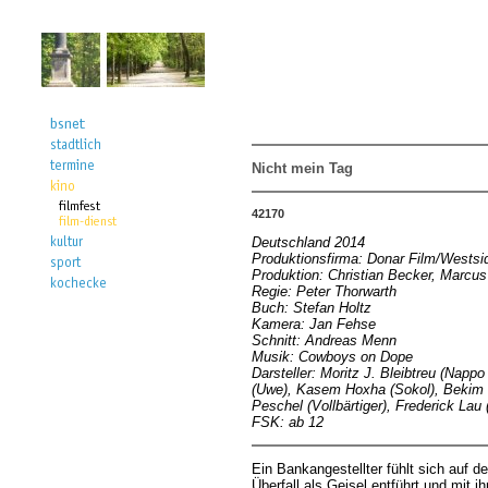
Nicht mein Tag
42170
Deutschland 2014
Produktionsfirma: Donar Film/Westsi
Produktion: Christian Becker, Marcus
Regie: Peter Thorwarth
Buch: Stefan Holtz
Kamera: Jan Fehse
Schnitt: Andreas Menn
Musik: Cowboys on Dope
Darsteller: Moritz J. Bleibtreu (Napp
(Uwe), Kasem Hoxha (Sokol), Bekim Gu
Peschel (Vollbärtiger), Frederick Lau
FSK: ab 12
Ein Bankangestellter fühlt sich auf 
Überfall als Geisel entführt und mit 