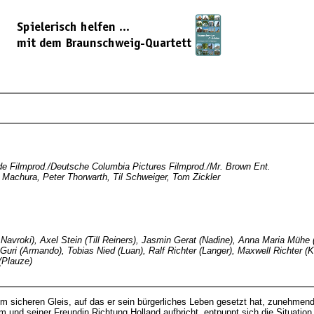
de Filmprod./Deutsche Columbia Pictures Filmprod./Mr. Brown Ent.
 Machura, Peter Thorwarth, Til Schweiger, Tom Zickler
o Navroki), Axel Stein (Till Reiners), Jasmin Gerat (Nadine), Anna Maria Mühe 
ri (Armando), Tobias Nied (Luan), Ralf Richter (Langer), Maxwell Richter (K
 (Plauze)
dem sicheren Gleis, auf das er sein bürgerliches Leben gesetzt hat, zunehmen
ihm und seiner Freundin Richtung Holland aufbricht, entpuppt sich die Situat