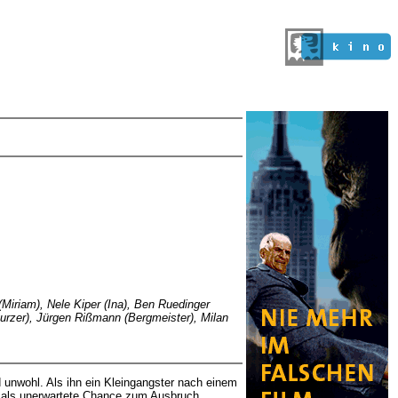
(Miriam), Nele Kiper (Ina), Ben Ruedinger
urzer), Jürgen Rißmann (Bergmeister), Milan
d unwohl. Als ihn ein Kleingangster nach einem
ion als unerwartete Chance zum Ausbruch.