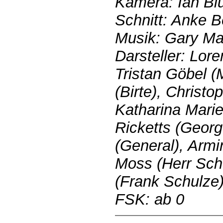
Kamera: Ian Bl
Schnitt: Anke B
Musik: Gary Ma
Darsteller: Lo
Tristan Göbel (
(Birte), Christo
Katharina Marie
Ricketts (Geor
(General), Armi
Moss (Herr Schu
(Frank Schulze)
FSK: ab 0