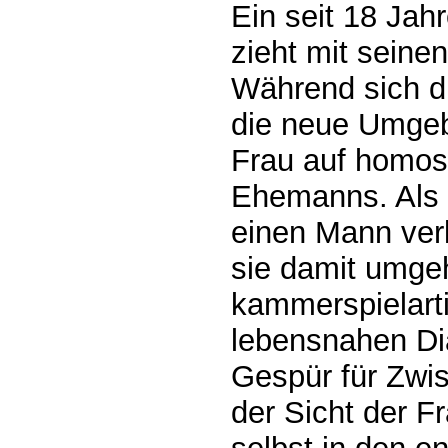
Ein seit 18 Jah
zieht mit seine
Während sich di
die neue Umgeb
Frau auf homos
Ehemanns. Als e
einen Mann verli
sie damit umge
kammerspielart
lebensnahen Di
Gespür für Zwi
der Sicht der F