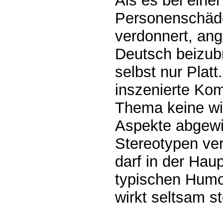
Als es bei eine
Personenschäde
verdonnert, an
Deutsch beizubr
selbst nur Plat
inszenierte Kom
Thema keine wit
Aspekte abgewi
Stereotypen ver
darf in der Haup
typischen Humo
wirkt seltsam st