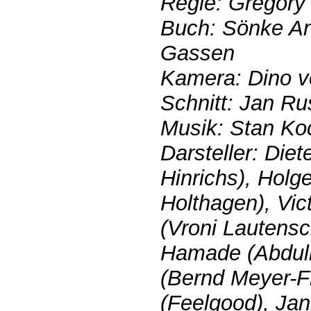
Regie: Gregory 
Buch: Sönke An
Gassen
Kamera: Dino v
Schnitt: Jan R
Musik: Stan Ko
Darsteller: Die
Hinrichs), Holg
Holthagen), Vic
(Vroni Lautensc
Hamade (Abdull
(Bernd Meyer-Fr
(Feelgood), Jan