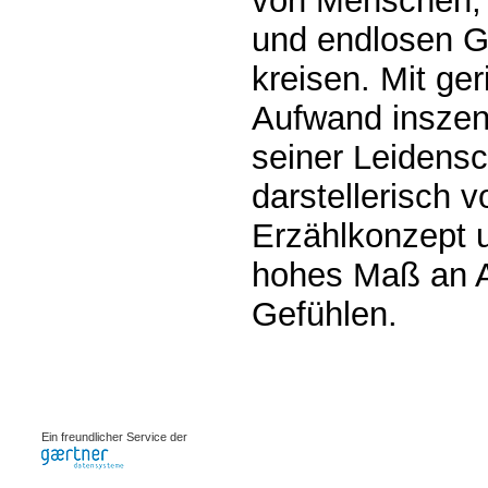
von Menschen, 
und endlosen G
kreisen. Mit g
Aufwand inszeni
seiner Leidensch
darstellerisch 
Erzählkonzept u
hohes Maß an A
Gefühlen.
0.00064s
Ein freundlicher Service der