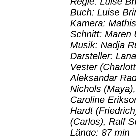
Regie: Luise B
Buch: Luise Br
Kamera: Mathi
Schnitt: Maren 
Musik: Nadja 
Darsteller: Lan
Vester (Charlot
Aleksandar Rade
Nichols (Maya)
Caroline Erikso
Hardt (Friedric
(Carlos), Ralf S
Länge: 87 min