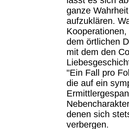
lässt es sich a
ganze Wahrheit 
aufzuklären. W
Kooperationen,
dem örtlichen D
mit dem den Cor
Liebesgeschicht
"Ein Fall pro Fo
die auf ein sym
Ermittlergespan
Nebencharaktere
denen sich ste
verbergen.