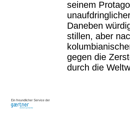
seinem Protago
unaufdringlicher
Daneben würdig
stillen, aber n
kolumbianisch
gegen die Zerst
durch die Weltwi
0.00107s
Ein freundlicher Service der