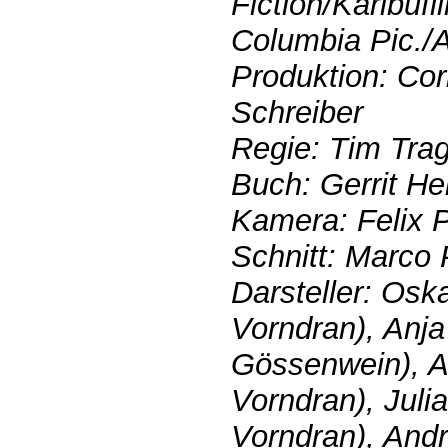
Fiction/Karibuf
Columbia Pic./A
Produktion: Co
Schreiber
Regie: Tim Tra
Buch: Gerrit H
Kamera: Felix 
Schnitt: Marco 
Darsteller: Osk
Vorndran), Anja
Gössenwein), Ax
Vorndran), Jul
Vorndran), And