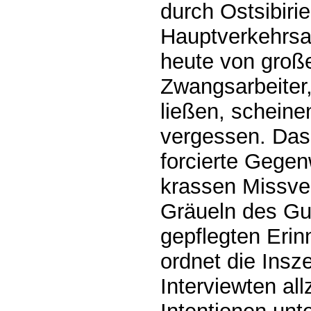
durch Ostsibirie
Hauptverkehrsad
heute von groß
Zwangsarbeiter,
ließen, schein
vergessen. Da
forcierte Gegen
krassen Missve
Gräueln des Gu
gepflegten Erin
ordnet die Insz
Interviewten all