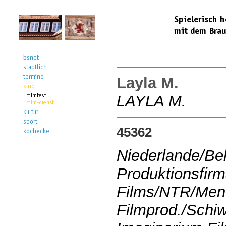
Layla M.
LAYLA M.
45362
Niederlande/Be
Produktionsfirm
Films/NTR/Me
Filmprod./Schi