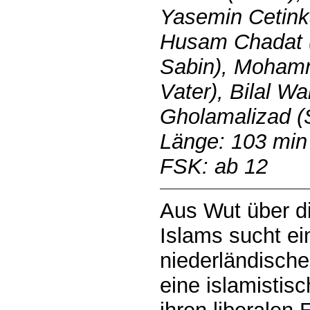
Yasemin Cetin
Husam Chadat (
Sabin), Moham
Vater), Bilal W
Gholamalizad (
Länge: 103 min
FSK: ab 12
Aus Wut über di
Islams sucht ei
niederländisch
eine islamistis