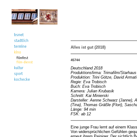
Alles ist gut (2018)
45744
Deutschland 2018
Produktionsfirma: Trimafilm/Starhaus
Produktion: Trini Götze, David Armati
Regie: Eva Trobisch
Buch: Eva Trobisch
Kamera: Julian Krubasik
Schnitt: Kai Minierski
Darsteller: Aenne Schwarz (Janne), A
(Tina), Thomas Gräßle (Flori), Sasc
Länge: 94 min
FSK: ab 12
Eine junge Frau lernt auf einem Klas
Von widersprüchlichen Gefühlen gequä
erneut ihrem Peiniger. Der sichtlich 