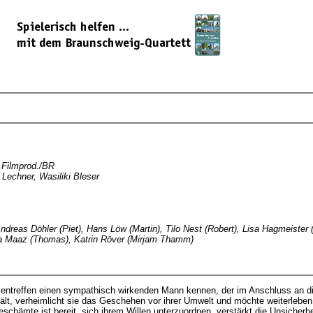
 Filmprod./BR
 Lechner, Wasiliki Bleser
ndreas Döhler (Piet), Hans Löw (Martin), Tilo Nest (Robert), Lisa Hagmeister
ha Maaz (Thomas), Katrin Röver (Mirjam Thamm)
sentreffen einen sympathisch wirkenden Mann kennen, der im Anschluss an die 
lt, verheimlicht sie das Geschehen vor ihrer Umwelt und möchte weiterleben w
Beschämte ist bereit, sich ihrem Willen unterzuordnen, verstärkt die Unsicherhe