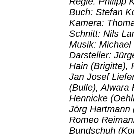
Regie: Philipp 
Buch: Stefan Ko
Kamera: Thoma
Schnitt: Nils L
Musik: Michael
Darsteller: Jür
Hain (Brigitte),
Jan Josef Liefe
(Bulle), Alwara
Hennicke (Oehlk
Jörg Hartmann 
Romeo Reimann 
Bundschuh (Kon